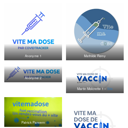
Anonyme 1
Mathilde Remy
Anonyme 2
Martin Molcrette 1 –
Site
Patrick Panvern