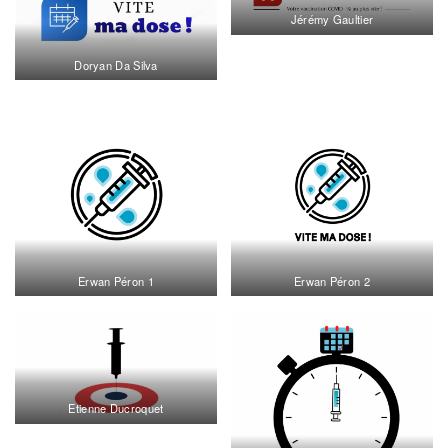
Jérémy Gaultier
Doryan Da Silva
Erwan Péron 1
Erwan Péron 2
Etienne Ducroquet