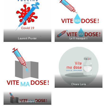
Laurent Prunier
Le V masqué 1
Chiara Loria
Le V masqué 2