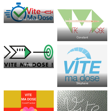
Sacha Rackham
Constant
Rebecca
Stéphane