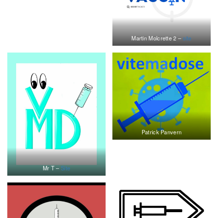
Martin Molcrette 2 –
site
Patrick Panvern
Mr T –
Site