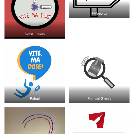
@Popolux
Alexis Gisors
Rafael
Raphael Grably