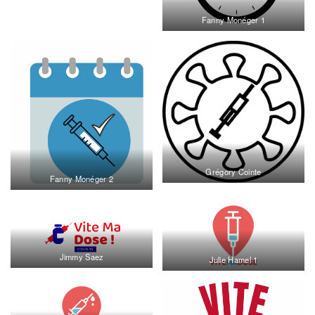
Fanny Monéger 1
Grégory Cointe
Fanny Monéger 2
Jimmy Saez
Julie Hamel 1