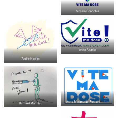
Alessia Scacchia
Anne Abadie
André Nicolet
Anne-Marguerite Ferreira –
Site
Bernard Matthieu