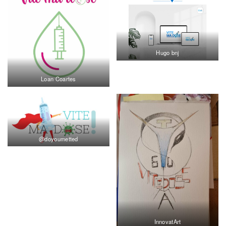
Hugo bnj
Loan Coartes
@doyoumetted
InnovatArt