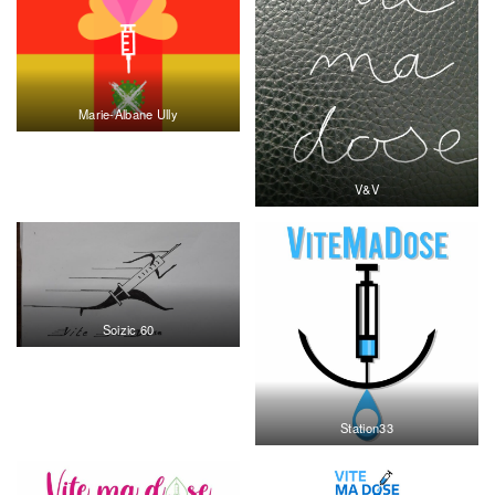
Marie-Albane Ully
V&V
Soizic 60
Station33