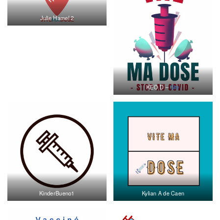
Julie Hamel 2
KEO.D –
Site
KinderBueno1
Kylian A de Caen