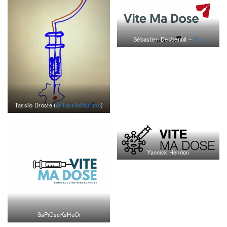
Sébastien Desbenoit –
Site
Tassilo Droste (
@TassiloMariano
)
Yannick Henrion
SaPiOseKsHuOi