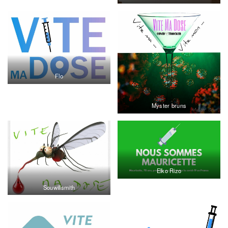
Flo
Myster bruns
Elko Rizo
Souwillsmith