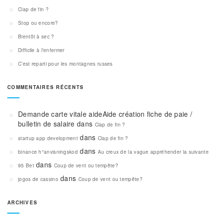
Clap de fin ?
Stop ou encore?
Bientôt à sec ?
Difficile à l’enfermer
C’est reparti pour les montagnes russes
COMMENTAIRES RÉCENTS
Demande carte vitale aideAide création fiche de paie /
bulletin de salaire
dans
Clap de fin ?
dans
startup app development
Clap de fin ?
dans
binance h"anvisningskod
Au creux de la vague appréhender la suivante
dans
95 Bet
Coup de vent ou tempête?
dans
jogos de cassino
Coup de vent ou tempête?
ARCHIVES