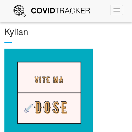
Permute
la
navigati
Kylian