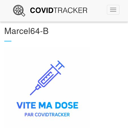
Permute
la
navigati
Marcel64-B