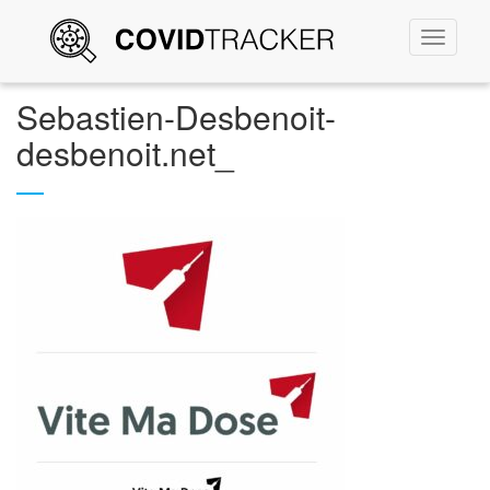
Permute
la
navigati
Sebastien-Desbenoit-
desbenoit.net_