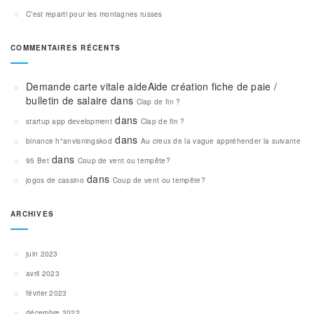
C’est reparti pour les montagnes russes
COMMENTAIRES RÉCENTS
Demande carte vitale aideAide création fiche de paie /
bulletin de salaire
dans
Clap de fin ?
dans
startup app development
Clap de fin ?
dans
binance h"anvisningskod
Au creux de la vague appréhender la suivante
dans
95 Bet
Coup de vent ou tempête?
dans
jogos de cassino
Coup de vent ou tempête?
ARCHIVES
juin 2023
avril 2023
février 2023
décembre 2022