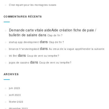
C’est reparti pour les montagnes russes
COMMENTAIRES RÉCENTS
Demande carte vitale aideAide création fiche de paie /
bulletin de salaire
dans
Clap de fin ?
dans
startup app development
Clap de fin ?
dans
binance h"anvisningskod
Au creux de la vague appréhender la suivante
dans
95 Bet
Coup de vent ou tempête?
dans
jogos de cassino
Coup de vent ou tempête?
ARCHIVES
juin 2023
avril 2023
février 2023
décembre 2022