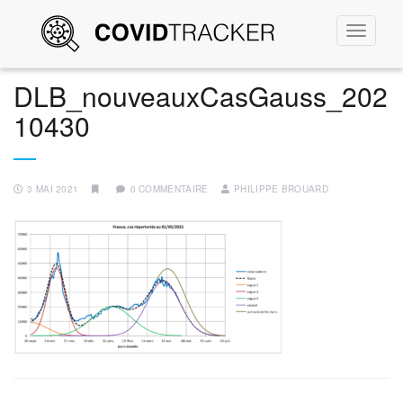
Permute
la
navigati
DLB_nouveauxCasGauss_202
10430
3 MAI 2021
0 COMMENTAIRE
PHILIPPE BROUARD