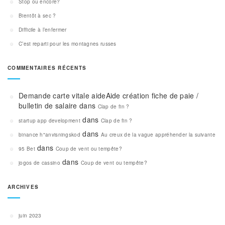
Stop ou encore?
Bientôt à sec ?
Difficile à l’enfermer
C’est reparti pour les montagnes russes
COMMENTAIRES RÉCENTS
Demande carte vitale aideAide création fiche de paie /
bulletin de salaire
dans
Clap de fin ?
dans
startup app development
Clap de fin ?
dans
binance h"anvisningskod
Au creux de la vague appréhender la suivante
dans
95 Bet
Coup de vent ou tempête?
dans
jogos de cassino
Coup de vent ou tempête?
ARCHIVES
juin 2023