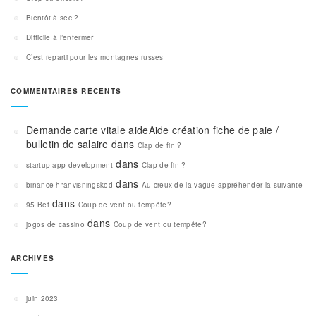
Bientôt à sec ?
Difficile à l’enfermer
C’est reparti pour les montagnes russes
COMMENTAIRES RÉCENTS
Demande carte vitale aideAide création fiche de paie /
bulletin de salaire
dans
Clap de fin ?
dans
startup app development
Clap de fin ?
dans
binance h"anvisningskod
Au creux de la vague appréhender la suivante
dans
95 Bet
Coup de vent ou tempête?
dans
jogos de cassino
Coup de vent ou tempête?
ARCHIVES
juin 2023