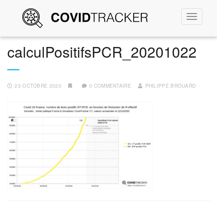
Permute
la
navigati
calculPositifsPCR_20201022
23 OCTOBRE 2020
0 COMMENTAIRE
PHILIPPE BROUARD