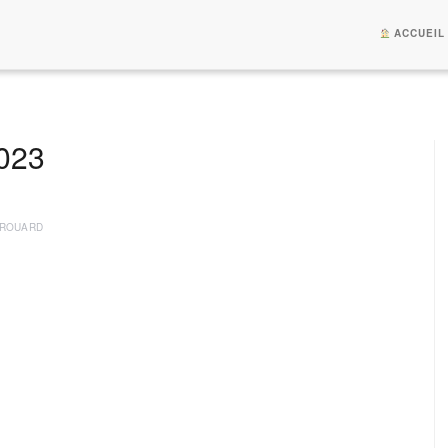
ACCUEIL
023
BROUARD