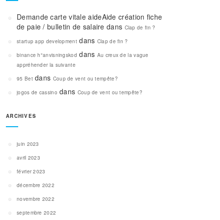
Demande carte vitale aideAide création fiche
de paie / bulletin de salaire
dans
Clap de fin ?
dans
startup app development
Clap de fin ?
dans
binance h"anvisningskod
Au creux de la vague
appréhender la suivante
dans
95 Bet
Coup de vent ou tempête?
dans
jogos de cassino
Coup de vent ou tempête?
ARCHIVES
juin 2023
avril 2023
février 2023
décembre 2022
novembre 2022
septembre 2022