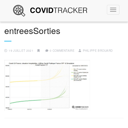
Permute
la
navigati
entreesSorties
19 JUILLET 2021
0 COMMENTAIRE
PHILIPPE BROUARD