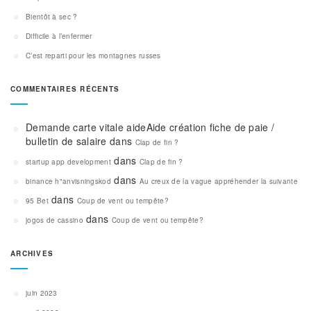
Bientôt à sec ?
Difficile à l’enfermer
C’est reparti pour les montagnes russes
COMMENTAIRES RÉCENTS
Demande carte vitale aideAide création fiche de paie /
bulletin de salaire
dans
Clap de fin ?
dans
startup app development
Clap de fin ?
dans
binance h"anvisningskod
Au creux de la vague appréhender la suivante
dans
95 Bet
Coup de vent ou tempête?
dans
jogos de cassino
Coup de vent ou tempête?
ARCHIVES
juin 2023