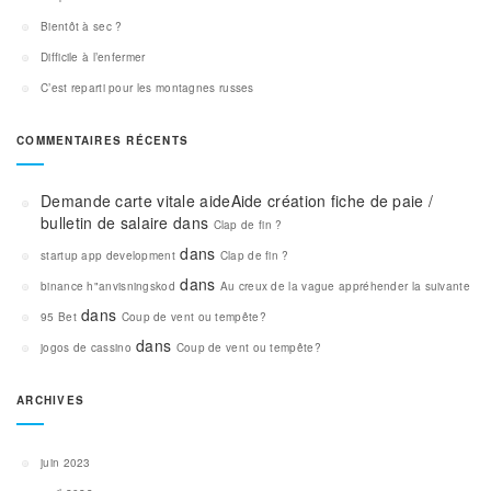
Bientôt à sec ?
Difficile à l’enfermer
C’est reparti pour les montagnes russes
COMMENTAIRES RÉCENTS
Demande carte vitale aideAide création fiche de paie /
bulletin de salaire
dans
Clap de fin ?
dans
startup app development
Clap de fin ?
dans
binance h"anvisningskod
Au creux de la vague appréhender la suivante
dans
95 Bet
Coup de vent ou tempête?
dans
jogos de cassino
Coup de vent ou tempête?
ARCHIVES
juin 2023