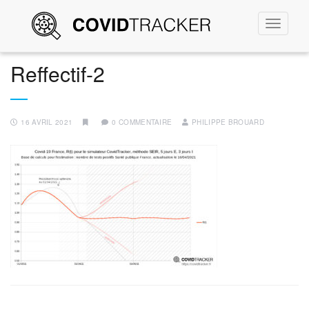
Permute
la
navigati
Reffectif-2
16 AVRIL 2021
0 COMMENTAIRE
PHILIPPE BROUARD