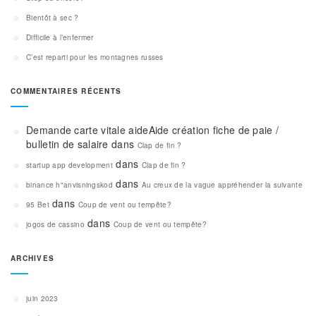
Bientôt à sec ?
Difficile à l’enfermer
C’est reparti pour les montagnes russes
COMMENTAIRES RÉCENTS
Demande carte vitale aideAide création fiche de paie /
bulletin de salaire
dans
Clap de fin ?
dans
startup app development
Clap de fin ?
dans
binance h"anvisningskod
Au creux de la vague appréhender la suivante
dans
95 Bet
Coup de vent ou tempête?
dans
jogos de cassino
Coup de vent ou tempête?
ARCHIVES
juin 2023