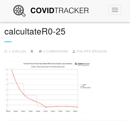
Permute
la
navigati
calcultateR0-25
3 JUIN 2020
0 COMMENTAIRE
PHILIPPE BROUARD