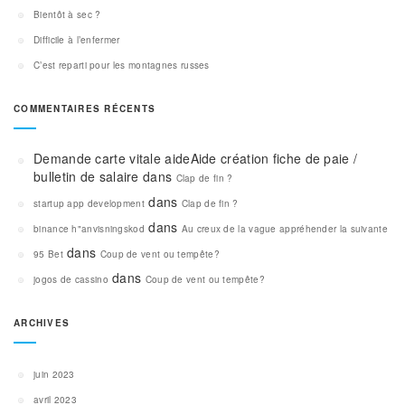
Bientôt à sec ?
Difficile à l’enfermer
C’est reparti pour les montagnes russes
COMMENTAIRES RÉCENTS
Demande carte vitale aideAide création fiche de paie /
bulletin de salaire
dans
Clap de fin ?
dans
startup app development
Clap de fin ?
dans
binance h"anvisningskod
Au creux de la vague appréhender la suivante
dans
95 Bet
Coup de vent ou tempête?
dans
jogos de cassino
Coup de vent ou tempête?
ARCHIVES
juin 2023
avril 2023