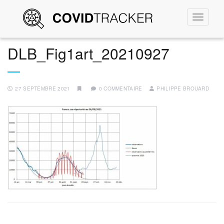
Permute
la
navigati
DLB_Fig1art_20210927
27 SEPTEMBRE 2021
0 COMMENTAIRE
PHILIPPE BROUARD