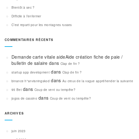
Bientôt à sec ?
Difficile à l’enfermer
C’est reparti pour les montagnes russes
COMMENTAIRES RÉCENTS
Demande carte vitale aideAide création fiche de paie /
bulletin de salaire
dans
Clap de fin ?
dans
startup app development
Clap de fin ?
dans
binance h"anvisningskod
Au creux de la vague appréhender la suivante
dans
95 Bet
Coup de vent ou tempête?
dans
jogos de cassino
Coup de vent ou tempête?
ARCHIVES
juin 2023