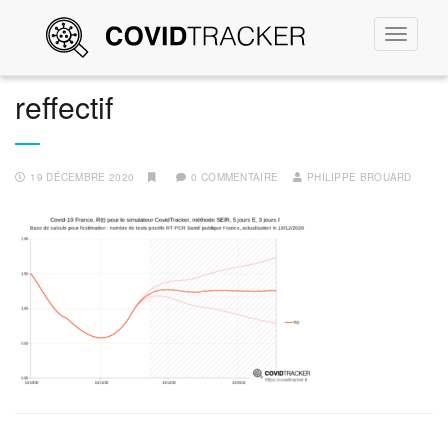
Permute
la
navigati
reffectif
19 DÉCEMBRE 2020
0 COMMENTAIRE
PHILIPPE BROUARD