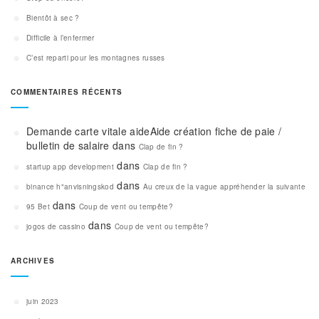
Bientôt à sec ?
Difficile à l’enfermer
C’est reparti pour les montagnes russes
COMMENTAIRES RÉCENTS
Demande carte vitale aideAide création fiche de paie /
bulletin de salaire
dans
Clap de fin ?
dans
startup app development
Clap de fin ?
dans
binance h"anvisningskod
Au creux de la vague appréhender la suivante
dans
95 Bet
Coup de vent ou tempête?
dans
jogos de cassino
Coup de vent ou tempête?
ARCHIVES
juin 2023