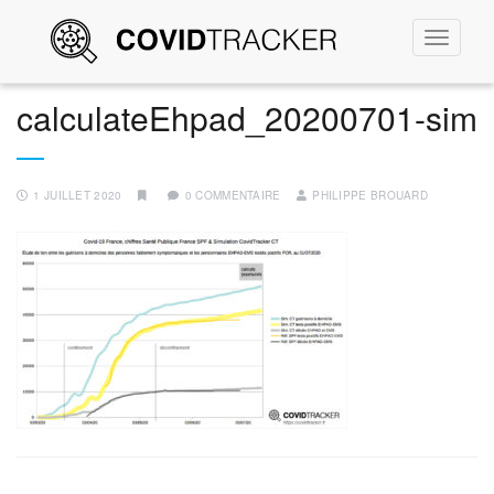
Permute
la
navigati
calculateEhpad_20200701-sim
1 JUILLET 2020
0 COMMENTAIRE
PHILIPPE BROUARD