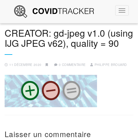
Permute
la
navigati
CREATOR: gd-jpeg v1.0 (using
IJG JPEG v62), quality = 90
11 DÉCEMBRE 2020
0 COMMENTAIRE
PHILIPPE BROUARD
Laisser un commentaire