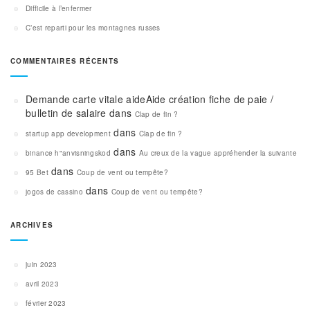
Difficile à l’enfermer
C’est reparti pour les montagnes russes
COMMENTAIRES RÉCENTS
Demande carte vitale aideAide création fiche de paie /
bulletin de salaire
dans
Clap de fin ?
dans
startup app development
Clap de fin ?
dans
binance h"anvisningskod
Au creux de la vague appréhender la suivante
dans
95 Bet
Coup de vent ou tempête?
dans
jogos de cassino
Coup de vent ou tempête?
ARCHIVES
juin 2023
avril 2023
février 2023