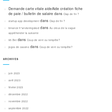
Demande carte vitale aideAide création fiche
de paie / bulletin de salaire
dans
Clap de fin ?
dans
startup app development
Clap de fin ?
dans
binance h"anvisningskod
Au creux de la vague
appréhender la suivante
dans
95 Bet
Coup de vent ou tempête?
dans
jogos de cassino
Coup de vent ou tempête?
ARCHIVES
juin 2023
avril 2023
février 2023
décembre 2022
novembre 2022
septembre 2022