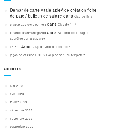
Demande carte vitale aideAide création fiche
de paie / bulletin de salaire
dans
Clap de fin ?
dans
startup app development
Clap de fin ?
dans
binance h"anvisningskod
Au creux de la vague
appréhender la suivante
dans
95 Bet
Coup de vent ou tempête?
dans
jogos de cassino
Coup de vent ou tempête?
ARCHIVES
juin 2023
avril 2023
février 2023
décembre 2022
novembre 2022
septembre 2022