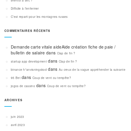
Bientôt à sec ?
Difficile à l’enfermer
C’est reparti pour les montagnes russes
COMMENTAIRES RÉCENTS
Demande carte vitale aideAide création fiche de paie /
bulletin de salaire
dans
Clap de fin ?
dans
startup app development
Clap de fin ?
dans
binance h"anvisningskod
Au creux de la vague appréhender la suivante
dans
95 Bet
Coup de vent ou tempête?
dans
jogos de cassino
Coup de vent ou tempête?
ARCHIVES
juin 2023
avril 2023