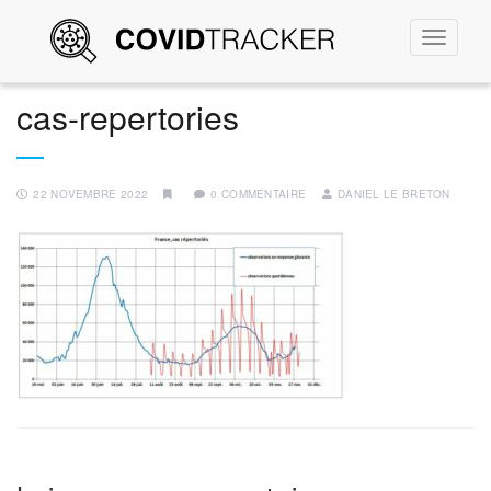
Permute
la
navigati
cas-repertories
22 NOVEMBRE 2022
0 COMMENTAIRE
DANIEL LE BRETON