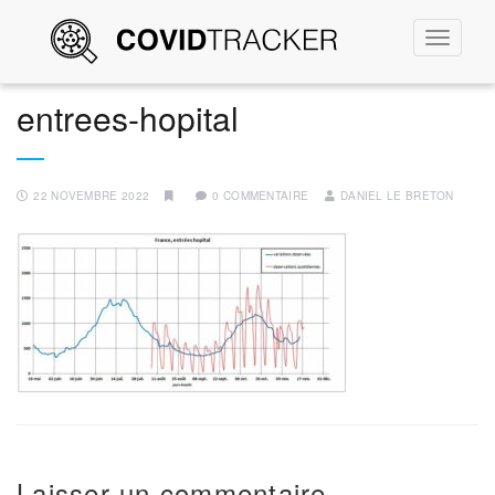
Permute
la
navigati
entrees-hopital
22 NOVEMBRE 2022
0 COMMENTAIRE
DANIEL LE BRETON
Laisser un commentaire