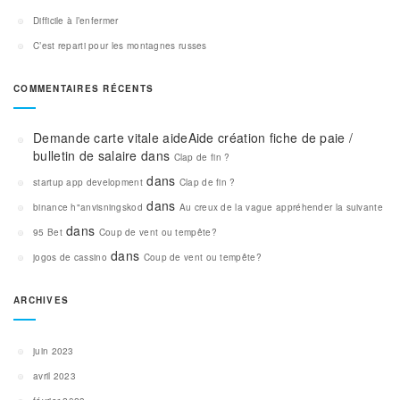
Difficile à l’enfermer
C’est reparti pour les montagnes russes
COMMENTAIRES RÉCENTS
Demande carte vitale aideAide création fiche de paie /
bulletin de salaire
dans
Clap de fin ?
dans
startup app development
Clap de fin ?
dans
binance h"anvisningskod
Au creux de la vague appréhender la suivante
dans
95 Bet
Coup de vent ou tempête?
dans
jogos de cassino
Coup de vent ou tempête?
ARCHIVES
juin 2023
avril 2023