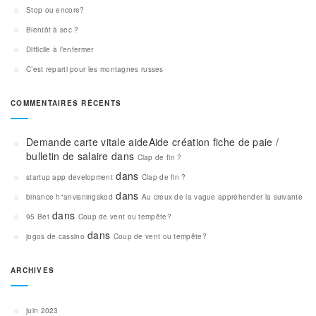
Stop ou encore?
Bientôt à sec ?
Difficile à l’enfermer
C’est reparti pour les montagnes russes
COMMENTAIRES RÉCENTS
Demande carte vitale aideAide création fiche de paie /
bulletin de salaire
dans
Clap de fin ?
dans
startup app development
Clap de fin ?
dans
binance h"anvisningskod
Au creux de la vague appréhender la suivante
dans
95 Bet
Coup de vent ou tempête?
dans
jogos de cassino
Coup de vent ou tempête?
ARCHIVES
juin 2023