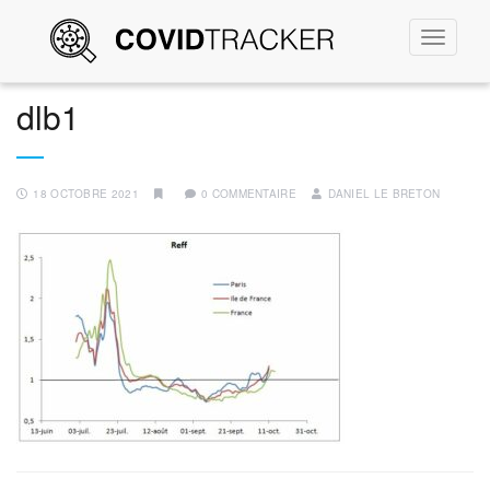
Permute
la
navigati
dlb1
18 OCTOBRE 2021
0 COMMENTAIRE
DANIEL LE BRETON