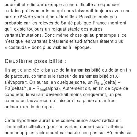
pourrait être lié par exemple à une difficulté à séquencer
certains prélèvements ce qui nous laisserait toujours avec une
part de 5% de variant non-identifiés. Possible, mais peu
probable car les relevés de Santé publique France montrent
qu’il existe toujours un reliquat stable des autres
variants/mutations. Donc même chose qu’au printemps si ce
n’est que les variants brésiliens et sud-africain étaient plus
« costauds » donc plus visibles à l’époque.
Deuxième possibilité :
Il s’agit d’une réelle baisse de la transmissibilité du delta en fin
de parcours, comme si le facteur de transmissibilité x1,6
s’évaporait. On aurait, en quelque sorte, un R
(delta) =
final
R0(delta)/1,6 = R
(alpha). Autrement dit, en fin de cycle de
final
conquête, le variant deviendrait moins conquérant, un peu
comme un fauve repu qui laisserait sa place à d’autres
animaux en fin de repas.
Cette hypothèse aurait une conséquence assez radicale :
l’immunité collective (pour un variant donné) serait atteinte
beaucoup plus rapidement car basée non pas sur R0, mais sur