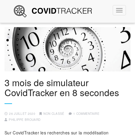
Permute
la
navigati
3 mois de simulateur
CovidTracker en 8 secondes
26 JUILLET 2020
NON CLASSÉ
1 COMMENTAIRE
PHILIPPE BROUARD
Sur CovidTracker les recherches sur la modélisation