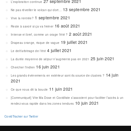
27 septembre 2021
L’exploration continue
13 septembre 2021
Ne pas réveiller le volcan qui dort…
1 septembre 2021
Vive la rentrée?
16 août 2021
Reste à savoir si ça va freiner
2 août 2021
Intense et bref, comme un orage l’été ?
19 juillet 2021
Drapeau orange, risque de vague
4 juillet 2021
Le delt’arbitrage de l’été
25 juin 2021
La durée moyenne de séjour n’augmente pas en 2021
16 juin 2021
Chercher l’indien
14 juin
Les grands évènements en extérieur sont-ils source de clusters ?
2021
11 juin 2021
Ce que nous dit la boucle
[Communiqué] Vite Ma Dose et Covidliste s’associent pour faciliter l’accès à un
10 juin 2021
rendez-vous rapide dans les zones tendues
CovidTracker sur Twitter